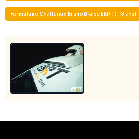
Formulaire Challenge Bruno Blaise EBRT (-18 ans)